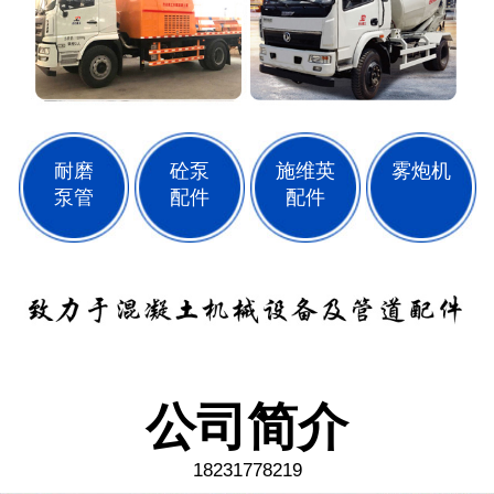
耐磨
砼泵
施维英
雾炮机
泵管
配件
配件
公司简介
18231778219