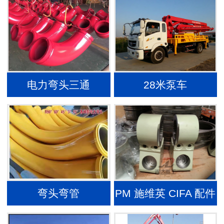
电力弯头三通
28米泵车
弯头弯管
PM 施维英 CIFA 配件