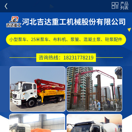
产品
全部分类
列表
混凝土泵车
混凝土布料机
混凝土泵
搅拌车
耐磨泵管
砼泵配件
PM 施维英 CIFA 配件
弯头弯管
电力弯头三通